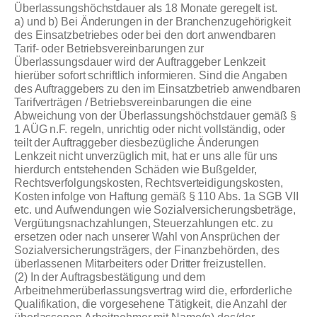
Überlassungshöchstdauer als 18 Monate geregelt ist.
a) und b) Bei Änderungen in der Branchenzugehörigkeit
des Einsatzbetriebes oder bei den dort anwendbaren
Tarif- oder Betriebsvereinbarungen zur
Überlassungsdauer wird der Auftraggeber Lenkzeit
hierüber sofort schriftlich informieren. Sind die Angaben
des Auftraggebers zu den im Einsatzbetrieb anwendbaren
Tarifverträgen / Betriebsvereinbarungen die eine
Abweichung von der Überlassungshöchstdauer gemäß §
1 AÜG n.F. regeln, unrichtig oder nicht vollständig, oder
teilt der Auftraggeber diesbezügliche Änderungen
Lenkzeit nicht unverzüglich mit, hat er uns alle für uns
hierdurch entstehenden Schäden wie Bußgelder,
Rechtsverfolgungskosten, Rechtsverteidigungskosten,
Kosten infolge von Haftung gemäß § 110 Abs. 1a SGB VII
etc. und Aufwendungen wie Sozialversicherungsbeträge,
Vergütungsnachzahlungen, Steuerzahlungen etc. zu
ersetzen oder nach unserer Wahl von Ansprüchen der
Sozialversicherungsträgers, der Finanzbehörden, des
überlassenen Mitarbeiters oder Dritter freizustellen.
(2) In der Auftragsbestätigung und dem
Arbeitnehmerüberlassungsvertrag wird die, erforderliche
Qualifikation, die vorgesehene Tätigkeit, die Anzahl der