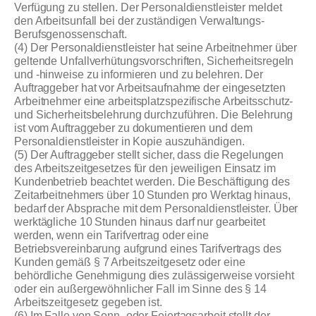
Verfügung zu stellen. Der Personaldienstleister meldet
den Arbeitsunfall bei der zuständigen Verwaltungs-
Berufsgenossenschaft.
(4) Der Personaldienstleister hat seine Arbeitnehmer über
geltende Unfallverhütungsvorschriften, Sicherheitsregeln
und -hinweise zu informieren und zu belehren. Der
Auftraggeber hat vor Arbeitsaufnahme der eingesetzten
Arbeitnehmer eine arbeitsplatzspezifische Arbeitsschutz-
und Sicherheitsbelehrung durchzuführen. Die Belehrung
ist vom Auftraggeber zu dokumentieren und dem
Personaldienstleister in Kopie auszuhändigen.
(5) Der Auftraggeber stellt sicher, dass die Regelungen
des Arbeitszeitgesetzes für den jeweiligen Einsatz im
Kundenbetrieb beachtet werden. Die Beschäftigung des
Zeitarbeitnehmers über 10 Stunden pro Werktag hinaus,
bedarf der Absprache mit dem Personaldienstleister. Über
werktägliche 10 Stunden hinaus darf nur gearbeitet
werden, wenn ein Tarifvertrag oder eine
Betriebsvereinbarung aufgrund eines Tarifvertrags des
Kunden gemäß § 7 Arbeitszeitgesetz oder eine
behördliche Genehmigung dies zulässigerweise vorsieht
oder ein außergewöhnlicher Fall im Sinne des § 14
Arbeitszeitgesetz gegeben ist.
(6) Im Falle von Sonn- oder Feiertagsarbeit stellt der