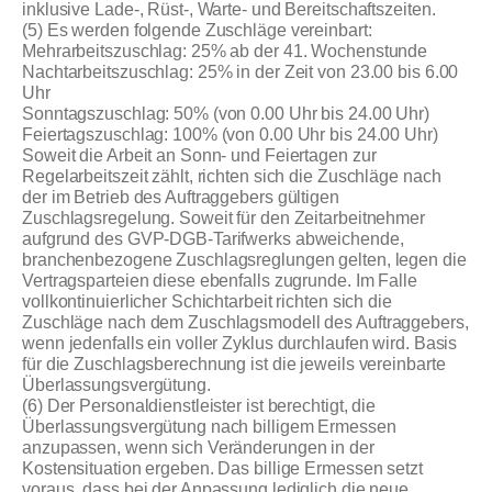
inklusive Lade-, Rüst-, Warte- und Bereitschaftszeiten.
(5) Es werden folgende Zuschläge vereinbart:
Mehrarbeitszuschlag: 25% ab der 41. Wochenstunde
Nachtarbeitszuschlag: 25% in der Zeit von 23.00 bis 6.00
Uhr
Sonntagszuschlag: 50% (von 0.00 Uhr bis 24.00 Uhr)
Feiertagszuschlag: 100% (von 0.00 Uhr bis 24.00 Uhr)
Soweit die Arbeit an Sonn- und Feiertagen zur
Regelarbeitszeit zählt, richten sich die Zuschläge nach
der im Betrieb des Auftraggebers gültigen
Zuschlagsregelung. Soweit für den Zeitarbeitnehmer
aufgrund des GVP-DGB-Tarifwerks abweichende,
branchenbezogene Zuschlagsreglungen gelten, legen die
Vertragsparteien diese ebenfalls zugrunde. Im Falle
vollkontinuierlicher Schichtarbeit richten sich die
Zuschläge nach dem Zuschlagsmodell des Auftraggebers,
wenn jedenfalls ein voller Zyklus durchlaufen wird. Basis
für die Zuschlagsberechnung ist die jeweils vereinbarte
Überlassungsvergütung.
(6) Der Personaldienstleister ist berechtigt, die
Überlassungsvergütung nach billigem Ermessen
anzupassen, wenn sich Veränderungen in der
Kostensituation ergeben. Das billige Ermessen setzt
voraus, dass bei der Anpassung lediglich die neue