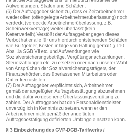
haftet der Auftraggeber uns für hierdurch entstehende
Aufwendungen, Strafen und Schäden.
(6) Der Auftraggeber sichert zu, dass er Zeitarbeitnehmer
weder offen (offengelegte Arbeitnehmerüberlassung) noch
verdeckt (verdeckte Arbeitnehmerüberlassung, z.B.
Scheinwerkverträge) weiter überlässt (kein
Kettenverleih).Verstößt der Auftraggeber gegen dieses
Verbot hat er alle für uns hierdurch entstehenden Schäden
wie Bußgelder, Kosten infolge von Haftung gemäß § 110
Abs. 1a SGB VII etc. und Aufwendungen wie
Sozialversicherungsbeträge, Vergütungsnachzahlungen,
Steuerzahlungen etc. zu ersetzen oder nach unserer Wahl
von Ansprüchen der Sozialversicherungsträgers, der
Finanzbehörden, des überlassenen Mitarbeiters oder
Dritter freizustellen.
(7) Der Auftraggeber verpflichtet sich, Arbeitnehmer
gemäß der angefügten Auftragsbestätigung abzunehmen
und die dafür vorgesehene Überlassungsvergütung zu
zahlen. Der Auftraggeber hat den Personaldienstleister
unverzüglich in Kenntnis zu setzen, wenn er den
Arbeitnehmer nicht gemäß der angefügten
Auftragsbestätigung definierten Umfange einsetzen kann.
§ 3 Einbeziehung des GVP-DGB-Tarifwerks /