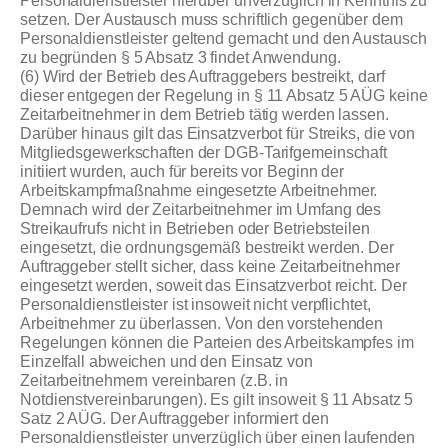
Personaldienstleister hierüber unverzüglich in Kenntnis zu
setzen. Der Austausch muss schriftlich gegenüber dem
Personaldienstleister geltend gemacht und den Austausch
zu begründen § 5 Absatz 3 findet Anwendung.
(6) Wird der Betrieb des Auftraggebers bestreikt, darf
dieser entgegen der Regelung in § 11 Absatz 5 AÜG keine
Zeitarbeitnehmer in dem Betrieb tätig werden lassen.
Darüber hinaus gilt das Einsatzverbot für Streiks, die von
Mitgliedsgewerkschaften der DGB-Tarifgemeinschaft
initiiert wurden, auch für bereits vor Beginn der
Arbeitskampfmaßnahme eingesetzte Arbeitnehmer.
Demnach wird der Zeitarbeitnehmer im Umfang des
Streikaufrufs nicht in Betrieben oder Betriebsteilen
eingesetzt, die ordnungsgemäß bestreikt werden. Der
Auftraggeber stellt sicher, dass keine Zeitarbeitnehmer
eingesetzt werden, soweit das Einsatzverbot reicht. Der
Personaldienstleister ist insoweit nicht verpflichtet,
Arbeitnehmer zu überlassen. Von den vorstehenden
Regelungen können die Parteien des Arbeitskampfes im
Einzelfall abweichen und den Einsatz von
Zeitarbeitnehmern vereinbaren (z.B. in
Notdienstvereinbarungen). Es gilt insoweit § 11 Absatz 5
Satz 2 AÜG. Der Auftraggeber informiert den
Personaldienstleister unverzüglich über einen laufenden