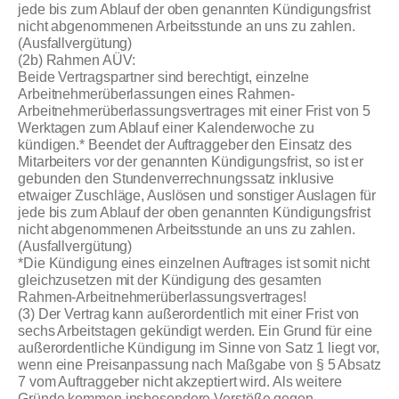
jede bis zum Ablauf der oben genannten Kündigungsfrist
nicht abgenommenen Arbeitsstunde an uns zu zahlen.
(Ausfallvergütung)
(2b) Rahmen AÜV:
Beide Vertragspartner sind berechtigt, einzelne
Arbeitnehmerüberlassungen eines Rahmen-
Arbeitnehmerüberlassungsvertrages mit einer Frist von 5
Werktagen zum Ablauf einer Kalenderwoche zu
kündigen.* Beendet der Auftraggeber den Einsatz des
Mitarbeiters vor der genannten Kündigungsfrist, so ist er
gebunden den Stundenverrechnungssatz inklusive
etwaiger Zuschläge, Auslösen und sonstiger Auslagen für
jede bis zum Ablauf der oben genannten Kündigungsfrist
nicht abgenommenen Arbeitsstunde an uns zu zahlen.
(Ausfallvergütung)
*Die Kündigung eines einzelnen Auftrages ist somit nicht
gleichzusetzen mit der Kündigung des gesamten
Rahmen-Arbeitnehmerüberlassungsvertrages!
(3) Der Vertrag kann außerordentlich mit einer Frist von
sechs Arbeitstagen gekündigt werden. Ein Grund für eine
außerordentliche Kündigung im Sinne von Satz 1 liegt vor,
wenn eine Preisanpassung nach Maßgabe von § 5 Absatz
7 vom Auftraggeber nicht akzeptiert wird. Als weitere
Gründe kommen insbesondere Verstöße gegen