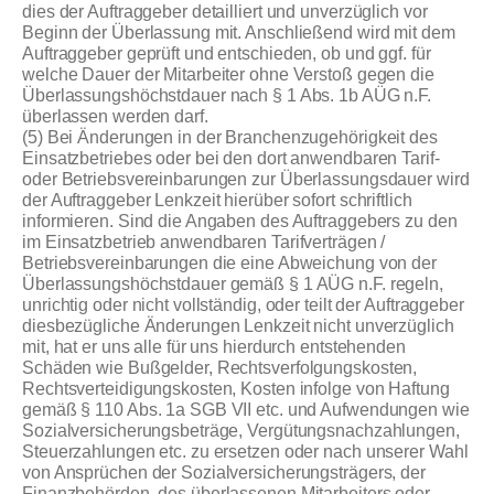
dies der Auftraggeber detailliert und unverzüglich vor
Beginn der Überlassung mit. Anschließend wird mit dem
Auftraggeber geprüft und entschieden, ob und ggf. für
welche Dauer der Mitarbeiter ohne Verstoß gegen die
Überlassungshöchstdauer nach § 1 Abs. 1b AÜG n.F.
überlassen werden darf.
(5) Bei Änderungen in der Branchenzugehörigkeit des
Einsatzbetriebes oder bei den dort anwendbaren Tarif-
oder Betriebsvereinbarungen zur Überlassungsdauer wird
der Auftraggeber Lenkzeit hierüber sofort schriftlich
informieren. Sind die Angaben des Auftraggebers zu den
im Einsatzbetrieb anwendbaren Tarifverträgen /
Betriebsvereinbarungen die eine Abweichung von der
Überlassungshöchstdauer gemäß § 1 AÜG n.F. regeln,
unrichtig oder nicht vollständig, oder teilt der Auftraggeber
diesbezügliche Änderungen Lenkzeit nicht unverzüglich
mit, hat er uns alle für uns hierdurch entstehenden
Schäden wie Bußgelder, Rechtsverfolgungskosten,
Rechtsverteidigungskosten, Kosten infolge von Haftung
gemäß § 110 Abs. 1a SGB VII etc. und Aufwendungen wie
Sozialversicherungsbeträge, Vergütungsnachzahlungen,
Steuerzahlungen etc. zu ersetzen oder nach unserer Wahl
von Ansprüchen der Sozialversicherungsträgers, der
Finanzbehörden, des überlassenen Mitarbeiters oder