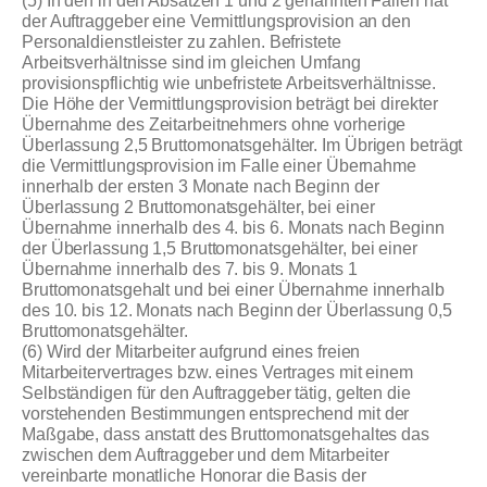
(5) In den in den Absätzen 1 und 2 genannten Fällen hat
der Auftraggeber eine Vermittlungsprovision an den
Personaldienstleister zu zahlen. Befristete
Arbeitsverhältnisse sind im gleichen Umfang
provisionspflichtig wie unbefristete Arbeitsverhältnisse.
Die Höhe der Vermittlungsprovision beträgt bei direkter
Übernahme des Zeitarbeitnehmers ohne vorherige
Überlassung 2,5 Bruttomonatsgehälter. Im Übrigen beträgt
die Vermittlungsprovision im Falle einer Übernahme
innerhalb der ersten 3 Monate nach Beginn der
Überlassung 2 Bruttomonatsgehälter, bei einer
Übernahme innerhalb des 4. bis 6. Monats nach Beginn
der Überlassung 1,5 Bruttomonatsgehälter, bei einer
Übernahme innerhalb des 7. bis 9. Monats 1
Bruttomonatsgehalt und bei einer Übernahme innerhalb
des 10. bis 12. Monats nach Beginn der Überlassung 0,5
Bruttomonatsgehälter.
(6) Wird der Mitarbeiter aufgrund eines freien
Mitarbeitervertrages bzw. eines Vertrages mit einem
Selbständigen für den Auftraggeber tätig, gelten die
vorstehenden Bestimmungen entsprechend mit der
Maßgabe, dass anstatt des Bruttomonatsgehaltes das
zwischen dem Auftraggeber und dem Mitarbeiter
vereinbarte monatliche Honorar die Basis der